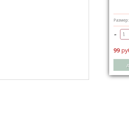
Размер:
-
99
ру
д