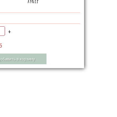
Хукер
+
б
обавить в корзину